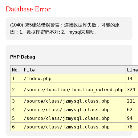
Database Error
(1040) 365建站错误警告：连接数据库失败，可能的原
因：1、数据库密码不对; 2、mysql未启动。
PHP Debug
No.
File
Line
1
/index.php
14
2
/source/function/function_extend.php
324
3
/source/class/jzmysql.class.php
211
4
/source/class/jzmysql.class.php
62
5
/source/class/jzmysql.class.php
94
6
/source/class/jzmysql.class.php
76