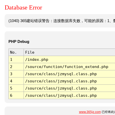
Database Error
(1040) 365建站错误警告：连接数据库失败，可能的原因：1、数
PHP Debug
No.
File
1
/index.php
2
/source/function/function_extend.php
3
/source/class/jzmysql.class.php
4
/source/class/jzmysql.class.php
5
/source/class/jzmysql.class.php
6
/source/class/jzmysql.class.php
www.365jz.com
已经将此