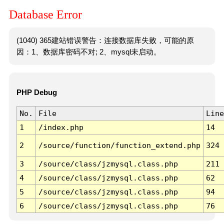
Database Error
(1040) 365建站错误警告：连接数据库失败，可能的原
因：1、数据库密码不对; 2、mysql未启动。
PHP Debug
No.
File
Line
1
/index.php
14
2
/source/function/function_extend.php
324
3
/source/class/jzmysql.class.php
211
4
/source/class/jzmysql.class.php
62
5
/source/class/jzmysql.class.php
94
6
/source/class/jzmysql.class.php
76