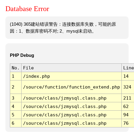
Database Error
(1040) 365建站错误警告：连接数据库失败，可能的原
因：1、数据库密码不对; 2、mysql未启动。
PHP Debug
No.
File
Line
1
/index.php
14
2
/source/function/function_extend.php
324
3
/source/class/jzmysql.class.php
211
4
/source/class/jzmysql.class.php
62
5
/source/class/jzmysql.class.php
94
6
/source/class/jzmysql.class.php
76