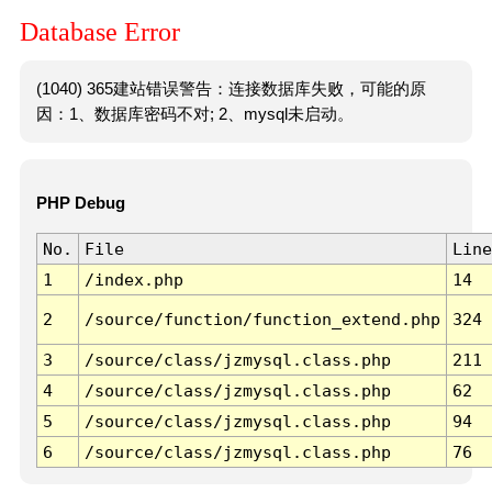
Database Error
(1040) 365建站错误警告：连接数据库失败，可能的原
因：1、数据库密码不对; 2、mysql未启动。
PHP Debug
No.
File
Line
1
/index.php
14
2
/source/function/function_extend.php
324
3
/source/class/jzmysql.class.php
211
4
/source/class/jzmysql.class.php
62
5
/source/class/jzmysql.class.php
94
6
/source/class/jzmysql.class.php
76