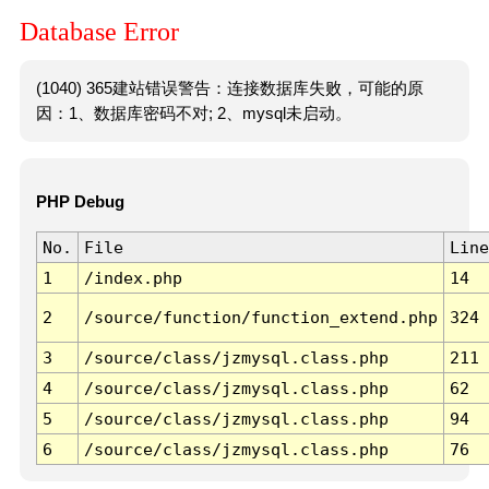
Database Error
(1040) 365建站错误警告：连接数据库失败，可能的原
因：1、数据库密码不对; 2、mysql未启动。
PHP Debug
No.
File
Line
1
/index.php
14
2
/source/function/function_extend.php
324
3
/source/class/jzmysql.class.php
211
4
/source/class/jzmysql.class.php
62
5
/source/class/jzmysql.class.php
94
6
/source/class/jzmysql.class.php
76