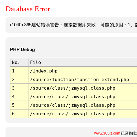
Database Error
(1040) 365建站错误警告：连接数据库失败，可能的原因：1、数
PHP Debug
No.
File
1
/index.php
2
/source/function/function_extend.php
3
/source/class/jzmysql.class.php
4
/source/class/jzmysql.class.php
5
/source/class/jzmysql.class.php
6
/source/class/jzmysql.class.php
www.365jz.com
已经将此