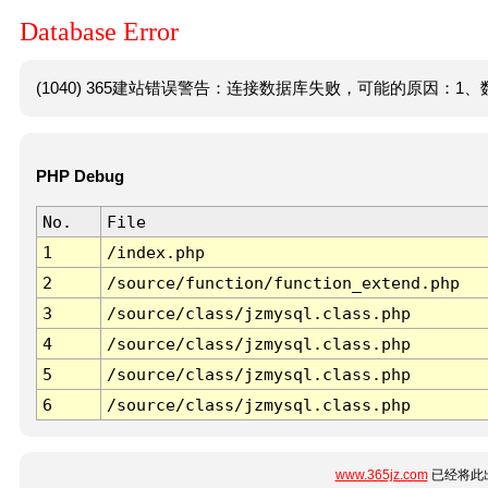
Database Error
(1040) 365建站错误警告：连接数据库失败，可能的原因：1、数
PHP Debug
No.
File
1
/index.php
2
/source/function/function_extend.php
3
/source/class/jzmysql.class.php
4
/source/class/jzmysql.class.php
5
/source/class/jzmysql.class.php
6
/source/class/jzmysql.class.php
www.365jz.com
已经将此