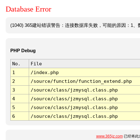
Database Error
(1040) 365建站错误警告：连接数据库失败，可能的原因：1、数
PHP Debug
No.
File
1
/index.php
2
/source/function/function_extend.php
3
/source/class/jzmysql.class.php
4
/source/class/jzmysql.class.php
5
/source/class/jzmysql.class.php
6
/source/class/jzmysql.class.php
www.365jz.com
已经将此