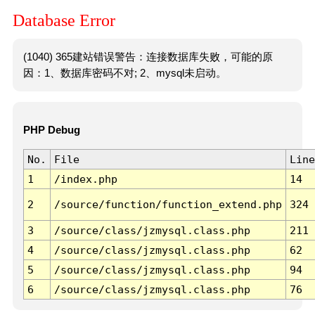
Database Error
(1040) 365建站错误警告：连接数据库失败，可能的原
因：1、数据库密码不对; 2、mysql未启动。
PHP Debug
No.
File
Line
1
/index.php
14
2
/source/function/function_extend.php
324
3
/source/class/jzmysql.class.php
211
4
/source/class/jzmysql.class.php
62
5
/source/class/jzmysql.class.php
94
6
/source/class/jzmysql.class.php
76