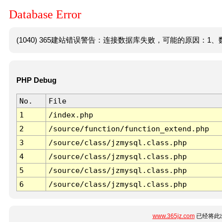
Database Error
(1040) 365建站错误警告：连接数据库失败，可能的原因：1、数
PHP Debug
No.
File
1
/index.php
2
/source/function/function_extend.php
3
/source/class/jzmysql.class.php
4
/source/class/jzmysql.class.php
5
/source/class/jzmysql.class.php
6
/source/class/jzmysql.class.php
www.365jz.com
已经将此