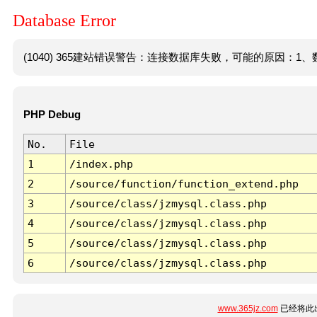
Database Error
(1040) 365建站错误警告：连接数据库失败，可能的原因：1、数
PHP Debug
No.
File
1
/index.php
2
/source/function/function_extend.php
3
/source/class/jzmysql.class.php
4
/source/class/jzmysql.class.php
5
/source/class/jzmysql.class.php
6
/source/class/jzmysql.class.php
www.365jz.com
已经将此