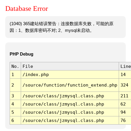
Database Error
(1040) 365建站错误警告：连接数据库失败，可能的原
因：1、数据库密码不对; 2、mysql未启动。
PHP Debug
No.
File
Line
1
/index.php
14
2
/source/function/function_extend.php
324
3
/source/class/jzmysql.class.php
211
4
/source/class/jzmysql.class.php
62
5
/source/class/jzmysql.class.php
94
6
/source/class/jzmysql.class.php
76