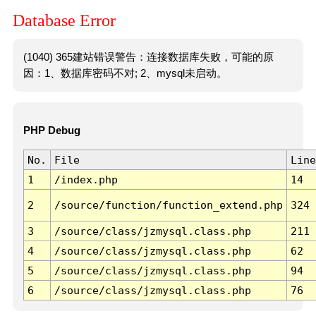
Database Error
(1040) 365建站错误警告：连接数据库失败，可能的原
因：1、数据库密码不对; 2、mysql未启动。
PHP Debug
No.
File
Line
1
/index.php
14
2
/source/function/function_extend.php
324
3
/source/class/jzmysql.class.php
211
4
/source/class/jzmysql.class.php
62
5
/source/class/jzmysql.class.php
94
6
/source/class/jzmysql.class.php
76