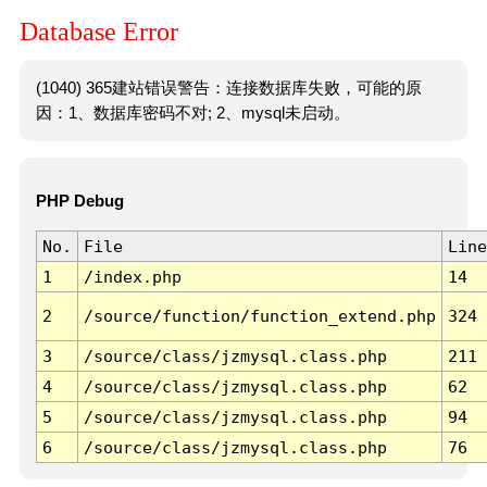
Database Error
(1040) 365建站错误警告：连接数据库失败，可能的原
因：1、数据库密码不对; 2、mysql未启动。
PHP Debug
No.
File
Line
1
/index.php
14
2
/source/function/function_extend.php
324
3
/source/class/jzmysql.class.php
211
4
/source/class/jzmysql.class.php
62
5
/source/class/jzmysql.class.php
94
6
/source/class/jzmysql.class.php
76