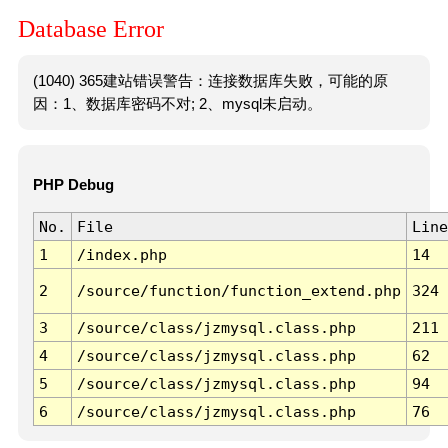
Database Error
(1040) 365建站错误警告：连接数据库失败，可能的原
因：1、数据库密码不对; 2、mysql未启动。
PHP Debug
No.
File
Line
1
/index.php
14
2
/source/function/function_extend.php
324
3
/source/class/jzmysql.class.php
211
4
/source/class/jzmysql.class.php
62
5
/source/class/jzmysql.class.php
94
6
/source/class/jzmysql.class.php
76