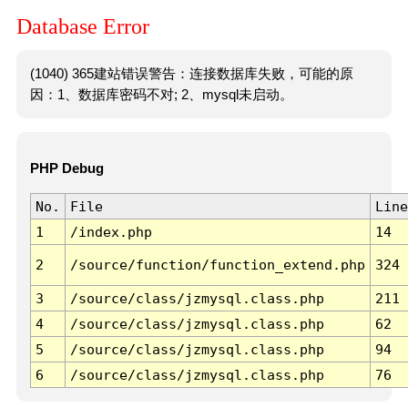
Database Error
(1040) 365建站错误警告：连接数据库失败，可能的原
因：1、数据库密码不对; 2、mysql未启动。
PHP Debug
No.
File
Line
1
/index.php
14
2
/source/function/function_extend.php
324
3
/source/class/jzmysql.class.php
211
4
/source/class/jzmysql.class.php
62
5
/source/class/jzmysql.class.php
94
6
/source/class/jzmysql.class.php
76