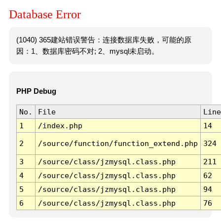
Database Error
(1040) 365建站错误警告：连接数据库失败，可能的原
因：1、数据库密码不对; 2、mysql未启动。
PHP Debug
No.
File
Line
1
/index.php
14
2
/source/function/function_extend.php
324
3
/source/class/jzmysql.class.php
211
4
/source/class/jzmysql.class.php
62
5
/source/class/jzmysql.class.php
94
6
/source/class/jzmysql.class.php
76