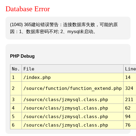
Database Error
(1040) 365建站错误警告：连接数据库失败，可能的原
因：1、数据库密码不对; 2、mysql未启动。
PHP Debug
No.
File
Line
1
/index.php
14
2
/source/function/function_extend.php
324
3
/source/class/jzmysql.class.php
211
4
/source/class/jzmysql.class.php
62
5
/source/class/jzmysql.class.php
94
6
/source/class/jzmysql.class.php
76