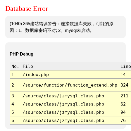
Database Error
(1040) 365建站错误警告：连接数据库失败，可能的原
因：1、数据库密码不对; 2、mysql未启动。
PHP Debug
No.
File
Line
1
/index.php
14
2
/source/function/function_extend.php
324
3
/source/class/jzmysql.class.php
211
4
/source/class/jzmysql.class.php
62
5
/source/class/jzmysql.class.php
94
6
/source/class/jzmysql.class.php
76