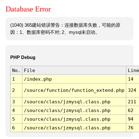
Database Error
(1040) 365建站错误警告：连接数据库失败，可能的原
因：1、数据库密码不对; 2、mysql未启动。
PHP Debug
No.
File
Line
1
/index.php
14
2
/source/function/function_extend.php
324
3
/source/class/jzmysql.class.php
211
4
/source/class/jzmysql.class.php
62
5
/source/class/jzmysql.class.php
94
6
/source/class/jzmysql.class.php
76