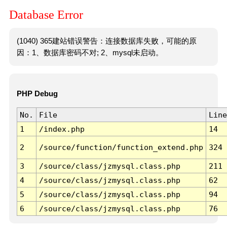
Database Error
(1040) 365建站错误警告：连接数据库失败，可能的原
因：1、数据库密码不对; 2、mysql未启动。
PHP Debug
No.
File
Line
1
/index.php
14
2
/source/function/function_extend.php
324
3
/source/class/jzmysql.class.php
211
4
/source/class/jzmysql.class.php
62
5
/source/class/jzmysql.class.php
94
6
/source/class/jzmysql.class.php
76