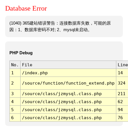
Database Error
(1040) 365建站错误警告：连接数据库失败，可能的原
因：1、数据库密码不对; 2、mysql未启动。
PHP Debug
No.
File
Line
1
/index.php
14
2
/source/function/function_extend.php
324
3
/source/class/jzmysql.class.php
211
4
/source/class/jzmysql.class.php
62
5
/source/class/jzmysql.class.php
94
6
/source/class/jzmysql.class.php
76