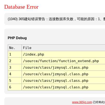
Database Error
(1040) 365建站错误警告：连接数据库失败，可能的原因：1、数
PHP Debug
No.
File
1
/index.php
2
/source/function/function_extend.php
3
/source/class/jzmysql.class.php
4
/source/class/jzmysql.class.php
5
/source/class/jzmysql.class.php
6
/source/class/jzmysql.class.php
www.365jz.com
已经将此