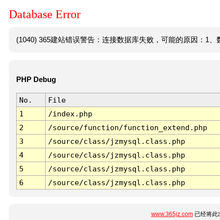
Database Error
(1040) 365建站错误警告：连接数据库失败，可能的原因：1、数
PHP Debug
No.
File
1
/index.php
2
/source/function/function_extend.php
3
/source/class/jzmysql.class.php
4
/source/class/jzmysql.class.php
5
/source/class/jzmysql.class.php
6
/source/class/jzmysql.class.php
www.365jz.com
已经将此