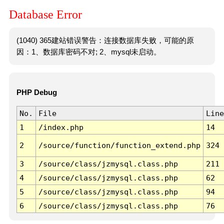
Database Error
(1040) 365建站错误警告：连接数据库失败，可能的原
因：1、数据库密码不对; 2、mysql未启动。
PHP Debug
No.
File
Line
1
/index.php
14
2
/source/function/function_extend.php
324
3
/source/class/jzmysql.class.php
211
4
/source/class/jzmysql.class.php
62
5
/source/class/jzmysql.class.php
94
6
/source/class/jzmysql.class.php
76