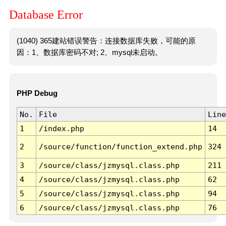
Database Error
(1040) 365建站错误警告：连接数据库失败，可能的原
因：1、数据库密码不对; 2、mysql未启动。
PHP Debug
No.
File
Line
1
/index.php
14
2
/source/function/function_extend.php
324
3
/source/class/jzmysql.class.php
211
4
/source/class/jzmysql.class.php
62
5
/source/class/jzmysql.class.php
94
6
/source/class/jzmysql.class.php
76