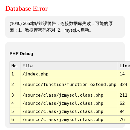
Database Error
(1040) 365建站错误警告：连接数据库失败，可能的原
因：1、数据库密码不对; 2、mysql未启动。
PHP Debug
No.
File
Line
1
/index.php
14
2
/source/function/function_extend.php
324
3
/source/class/jzmysql.class.php
211
4
/source/class/jzmysql.class.php
62
5
/source/class/jzmysql.class.php
94
6
/source/class/jzmysql.class.php
76