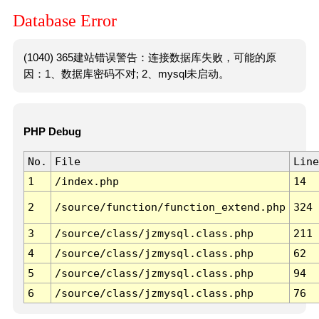
Database Error
(1040) 365建站错误警告：连接数据库失败，可能的原
因：1、数据库密码不对; 2、mysql未启动。
PHP Debug
No.
File
Line
1
/index.php
14
2
/source/function/function_extend.php
324
3
/source/class/jzmysql.class.php
211
4
/source/class/jzmysql.class.php
62
5
/source/class/jzmysql.class.php
94
6
/source/class/jzmysql.class.php
76