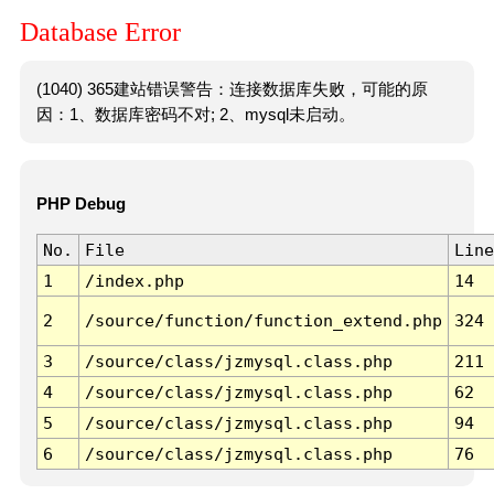
Database Error
(1040) 365建站错误警告：连接数据库失败，可能的原
因：1、数据库密码不对; 2、mysql未启动。
PHP Debug
No.
File
Line
1
/index.php
14
2
/source/function/function_extend.php
324
3
/source/class/jzmysql.class.php
211
4
/source/class/jzmysql.class.php
62
5
/source/class/jzmysql.class.php
94
6
/source/class/jzmysql.class.php
76