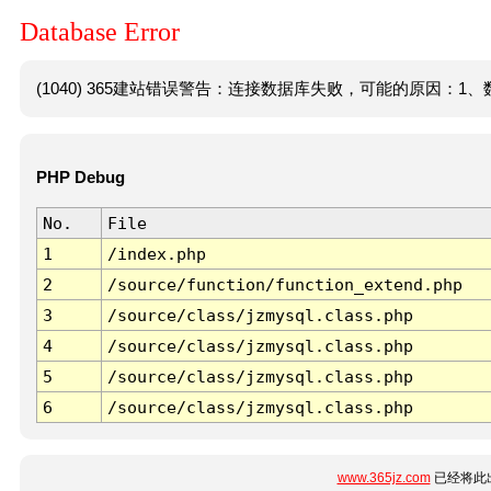
Database Error
(1040) 365建站错误警告：连接数据库失败，可能的原因：1、数
PHP Debug
No.
File
1
/index.php
2
/source/function/function_extend.php
3
/source/class/jzmysql.class.php
4
/source/class/jzmysql.class.php
5
/source/class/jzmysql.class.php
6
/source/class/jzmysql.class.php
www.365jz.com
已经将此