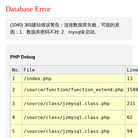
Database Error
(1040) 365建站错误警告：连接数据库失败，可能的原
因：1、数据库密码不对; 2、mysql未启动。
PHP Debug
No.
File
Line
1
/index.php
13
2
/source/function/function_extend.php
1548
3
/source/class/jzmysql.class.php
211
4
/source/class/jzmysql.class.php
62
5
/source/class/jzmysql.class.php
94