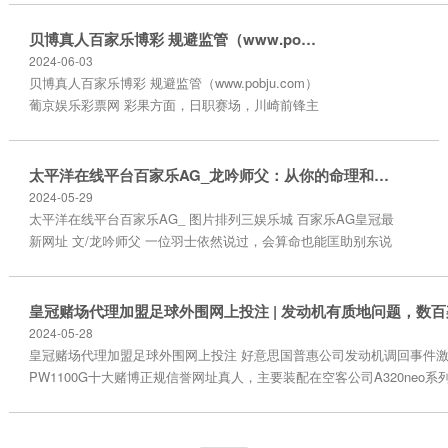
其中2注弃取追加，多得奖金647万元，单注奖金达到1457万，其中2注追
头奖折柳出自福建和四川；广东中出5注基本头奖，或爆4047万大奖，浙
贝博真人百家乐博彩 规避监管（www.pobju.com）
2注基本头奖，天津、山...
2024-06-03
贝博真人百家乐博彩 规避监管（www.pobju.com）
葡京娱乐彩票网 彩果方面，日职赛场，川崎前锋主
场1-0战胜广岛三箭，日乙冈山绿雉1-2不敌东京绿
茵。瑞典超赛场，索尔纳1-2不敌埃尔夫斯堡，天狼
星2-0击败哥德堡，佐加顿斯2-2北雪平爆4.15倍冷
太平洋在线平台百家乐AG_龙吟师父：从你的命理和风水看出你的阴德若何
门，赫根3球完胜米亚尔比。挪超赛场，奥勒松2-3
2024-05-29
负于特罗姆瑟，海于格松3-2击败桑纳菲，奥德1-0
太平洋在线平台百家乐AG_ 图片排列三娱乐城 百家乐AG皇冠最
击败莫尔德爆5倍冷门，萨普斯堡1-3负于维京...
新网址 文/龙吟师父 一位羽士依然说过，会算命也能匡助别东说
念主。其实，会算命亦然一种神通。可是你必须有很高的说念行
尺度，能力用风水算命来匡助别东说念主。不然，若是你别有经
心，这些花样会伤害你。 大赢家 图片 欧博百家乐 那些学习算命
的东说念主经常皆是有缺雷同。不然，即是体魄残疾，比如失
2024-05-28
明，或者婚配不好，或者健康状态欠安，或者莫得后代，...
皇冠赌场代理加盟足球外围网上投注 好意思国普惠公司发动机调回事件
PW1100G十大赌博正规信誉网址真人，主要装配在空客公司A320neo
早于本年7月份晓示该款发动机存在质地残障。 皇冠赌场代理加盟 据航班管
A320系列飞机搭载PW1100G发动机，漫步在青岛航空、祯...