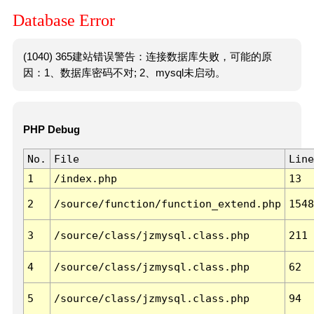
Database Error
(1040) 365建站错误警告：连接数据库失败，可能的原
因：1、数据库密码不对; 2、mysql未启动。
PHP Debug
No.
File
Line
1
/index.php
13
2
/source/function/function_extend.php
1548
3
/source/class/jzmysql.class.php
211
4
/source/class/jzmysql.class.php
62
5
/source/class/jzmysql.class.php
94