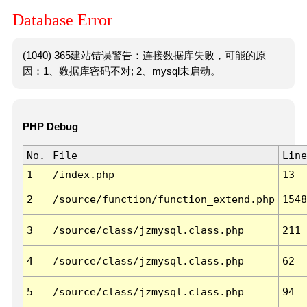
Database Error
(1040) 365建站错误警告：连接数据库失败，可能的原
因：1、数据库密码不对; 2、mysql未启动。
PHP Debug
No.
File
Line
1
/index.php
13
2
/source/function/function_extend.php
1548
3
/source/class/jzmysql.class.php
211
4
/source/class/jzmysql.class.php
62
5
/source/class/jzmysql.class.php
94